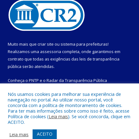
Muito mais que
criar site
ou
sistema para prefeituras
!
Realizamos uma
assessoria
completa, onde garantimos em
contrato que todas as exigências das
leis de transparência
pública
serão atendidas.
Conheça o
PNTP
e o
Radar da Transparência Pública
Nós usamos cookies para melhorar sua experiência de
navegação no portal. Ao utilizar nosso portal, você
concorda com a política de monitoramento de cookies.
Para ter mais informações sobre como isso é feito, acesse
Todos os direitos reservados a Prefeitura Municipal de
Política de cookies (
Leia mais
). Se você concorda, clique em
Magalhães Barata.
ACEITO.
Mapa do Site
Acessar Área Administrativa
ACEITO
Leia mais