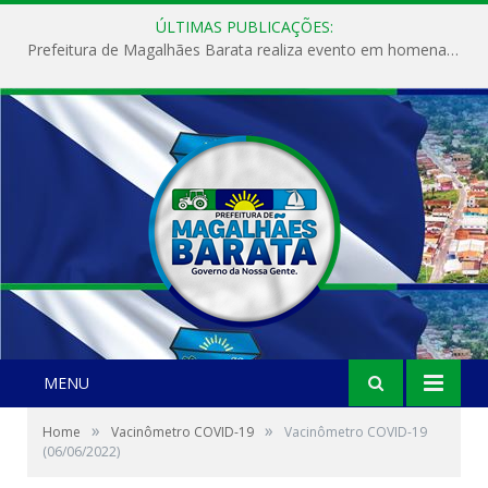
ÚLTIMAS PUBLICAÇÕES:
Prefeitura de Magalhães Barata realiza evento em homenagem ao Dia Internacional da Mulher
MENU
»
»
Home
Vacinômetro COVID-19
Vacinômetro COVID-19
(06/06/2022)