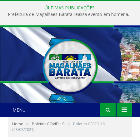
ÚLTIMAS PUBLICAÇÕES:
Prefeitura de Magalhães Barata realiza evento em homenagem ao Dia Internacional da Mulher
MENU
»
»
Home
Boletins COVID-19
Boletim COVID-19
(23/08/2021)