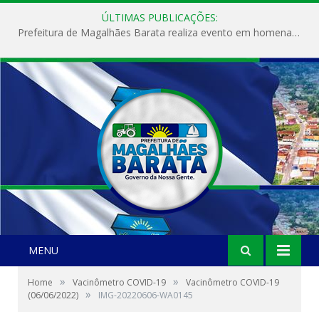
ÚLTIMAS PUBLICAÇÕES:
Prefeitura de Magalhães Barata realiza evento em homenagem ao Dia Internacional da Mulher
MENU
»
»
Home
Vacinômetro COVID-19
Vacinômetro COVID-19
»
(06/06/2022)
IMG-20220606-WA0145